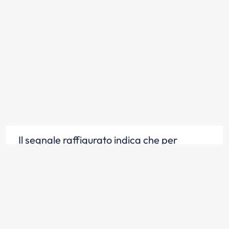
Il segnale raffigurato indica che per
raggiungere Milano bisogna proseguire
diritto
Scopri la risposta