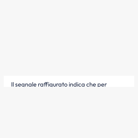
Il segnale raffigurato indica che per
raggiungere Milano bisogna proseguire
diritto
Scopri la risposta