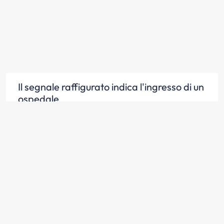
Il segnale raffigurato indica l'ingresso di un
ospedale
Scopri la risposta
Il segnale raffigurato, che indica la
vicinanza di un ospedale, invita a non fare
rumori molesti nelle sue vicinanze