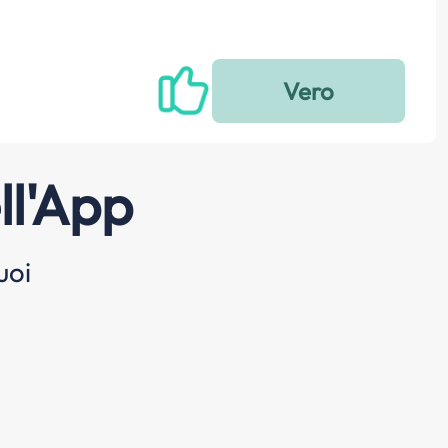
ll'App
uoi