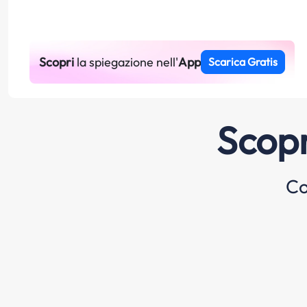
Scopri
la spiegazione nell'
App
Scarica Gratis
Scopr
Co