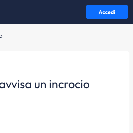
Accedi
o
eavvisa un incrocio