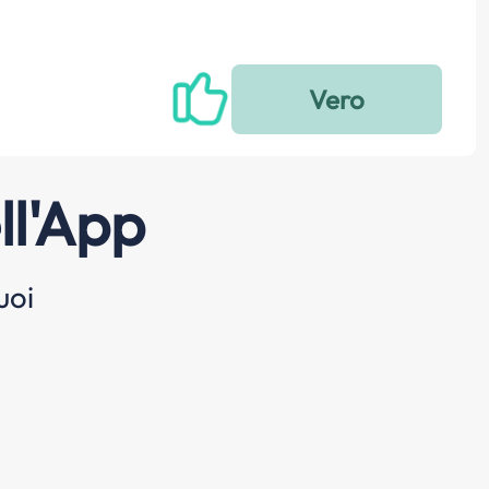
ll'App
uoi