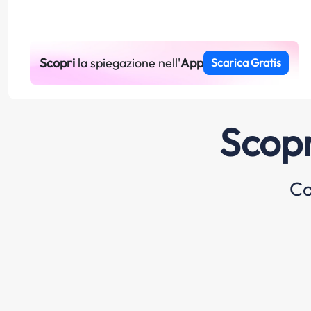
Scopri
la spiegazione nell'
App
Scarica Gratis
Scopr
Co