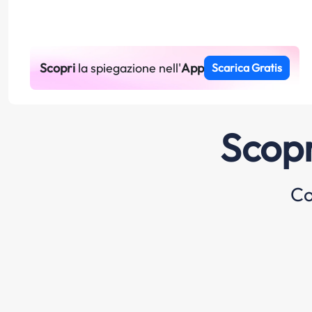
Scopri
la spiegazione nell'
App
Scarica Gratis
Scopr
Co