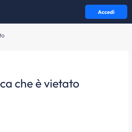
Accedi
to
ica che è vietato