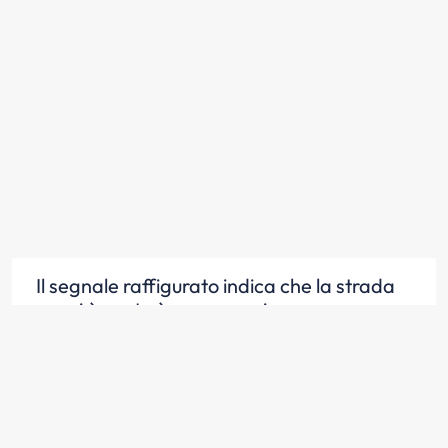
Il segnale raffigurato indica che la strada
su cui è posto è a senso unico
Scopri la risposta