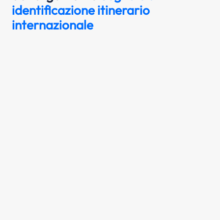
identificazione itinerario
internazionale
Il segnale raffigurato indica un itinerario di
strada internazionale