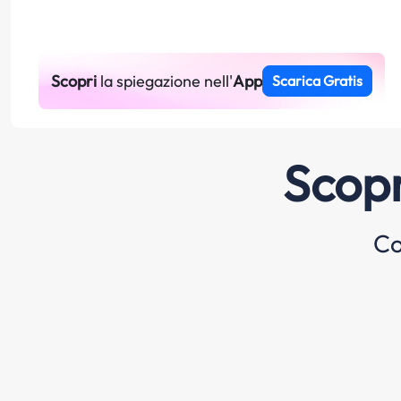
Scopri
la spiegazione nell'
App
Scarica Gratis
Scopr
Co