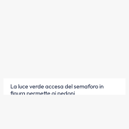
La luce verde accesa del semaforo in
figura permette ai pedoni
l'attraversamento
Scopri la risposta