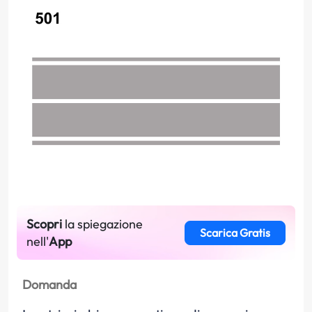
Scopri
la spiegazione
Scarica Gratis
nell'
App
Domanda