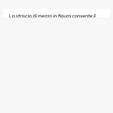
La striscia di mezzo in figura consente il
sorpasso senza superarla, purché non vi
siano motivi che lo vietino (501)
Scopri la risposta
La striscia di mezzo in figura non consente
il sorpasso in ogni caso (501)
Scopri la risposta
Nella carreggiata a doppio senso di