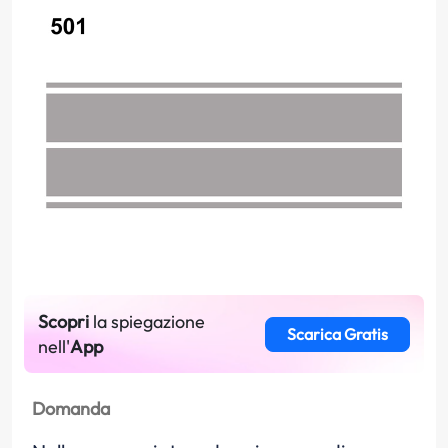
Scopri
la spiegazione
Scarica Gratis
nell'
App
Domanda