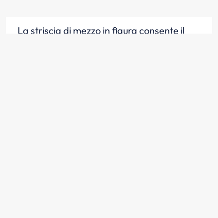
La striscia di mezzo in figura consente il
sorpasso senza superarla, purché non vi
siano motivi che lo vietino (501)
Scopri la risposta
La striscia di mezzo in figura non consente
il sorpasso in ogni caso (501)
Scopri la risposta
Nella carreggiata a doppio senso di