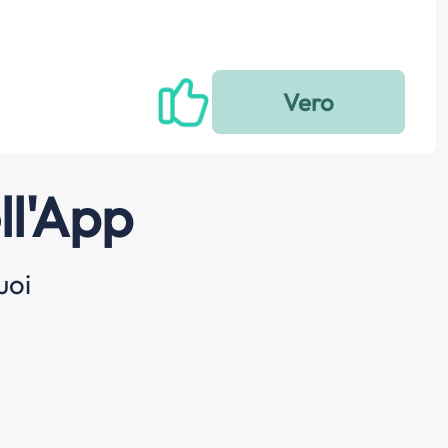
ll'App
uoi