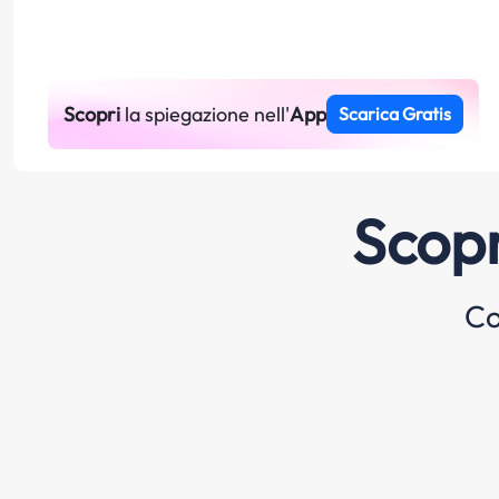
Scopri
la spiegazione nell'
App
Scarica Gratis
Scopr
Co