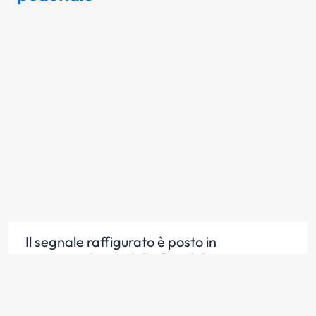
Il segnale raffigurato è posto in
corrispondenza della fine del percorso
pedonale
Scopri la risposta