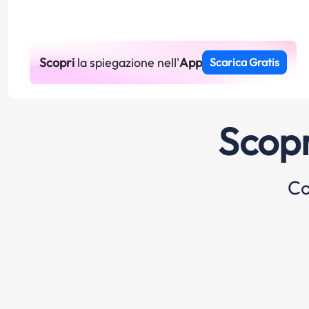
Scopri
la spiegazione nell'
App
Scarica Gratis
Scopr
Co