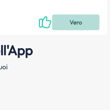
ll'App
uoi