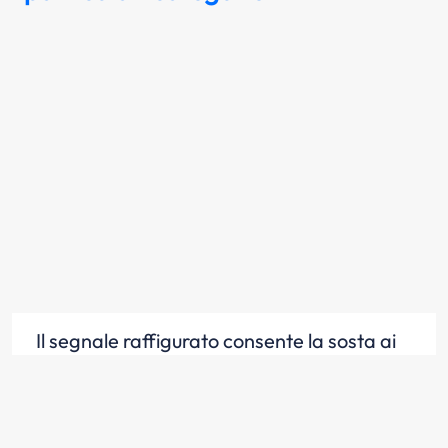
Il segnale raffigurato consente la sosta ai
veicoli al servizio di persone invalide munite
dell'apposito contrassegno
Scopri la risposta