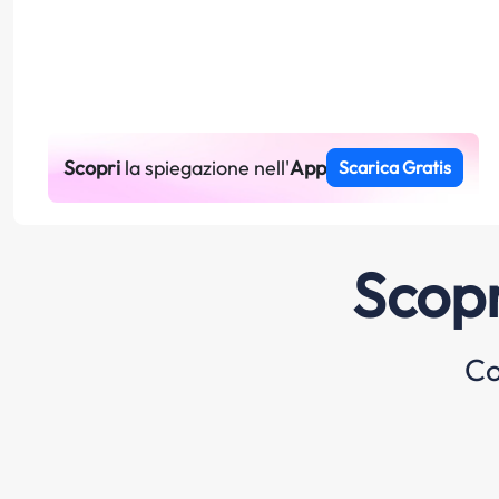
Scopri
la spiegazione nell'
App
Scarica Gratis
Scopr
Co