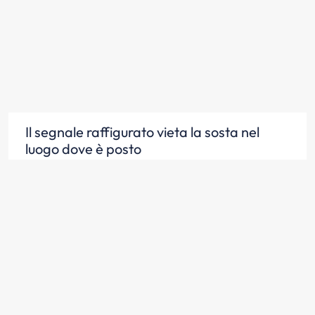
Il segnale raffigurato vieta la sosta nel
luogo dove è posto
Scopri la risposta
Il segnale raffigurato indica la zona per
l'accesso dei veicoli alle proprietà laterali
Scopri la risposta