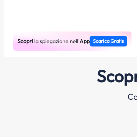
Scopri
la spiegazione nell'
App
Scarica Gratis
Scopr
Co