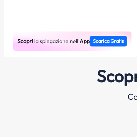
Scopri
la spiegazione nell'
App
Scarica Gratis
Scopr
Co