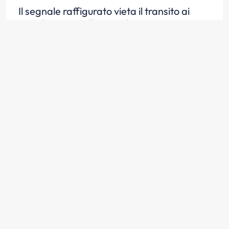
Il segnale raffigurato vieta il transito ai
veicoli aventi sull'asse più caricato una
massa effettiva superiore a quella indicata
Scopri la risposta
In presenza del segnale raffigurato è
consentito il transito di autocarri aventi
massa effettiva per asse di 2,5 tonnellate
Scopri la risposta
Il segnale raffigurato vieta il transito ai
veicoli aventi una massa effettiva per asse