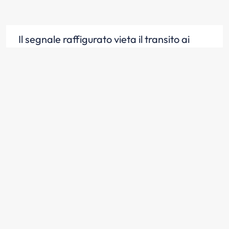
Il segnale raffigurato vieta il transito ai
veicoli aventi una massa effettiva
superiore a quella indicata
Scopri la risposta
Il segnale raffigurato, integrato con
pannello, può vietare il transito
contemporaneo di più veicoli
Scopri la risposta