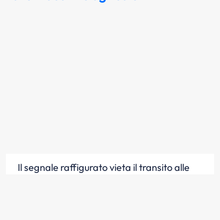
Il segnale raffigurato vieta il transito alle
trattrici agricole
Scopri la risposta