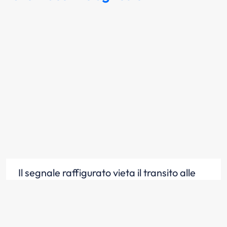
Il segnale raffigurato vieta il transito alle
trattrici agricole
Scopri la risposta