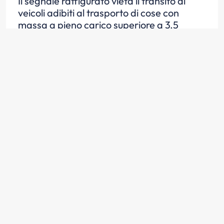
Il segnale raffigurato vieta il transito ai
veicoli adibiti al trasporto di cose con
massa a pieno carico superiore a 3,5
tonnellate
Scopri la risposta
In presenza del segnale raffigurato è
consentito il transito di autobus di massa
complessiva superiore a 3,5 tonnellate
Scopri la risposta
In presenza del segnale raffigurato è