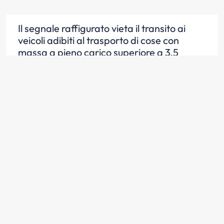
Il segnale raffigurato vieta il transito ai
veicoli adibiti al trasporto di cose con
massa a pieno carico superiore a 3,5
tonnellate
Scopri la risposta
In presenza del segnale raffigurato è
consentito il transito di autobus di massa
complessiva superiore a 3,5 tonnellate
Scopri la risposta