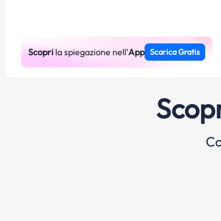
Scopri
la spiegazione nell'
App
Scarica Gratis
Scopr
Co