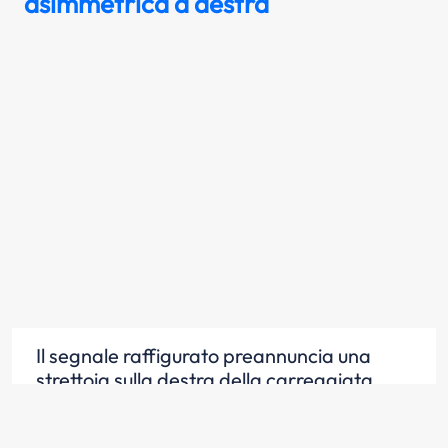
asimmetrica a destra
Il segnale raffigurato preannuncia una
strettoia sulla destra della carreggiata
Scopri la risposta