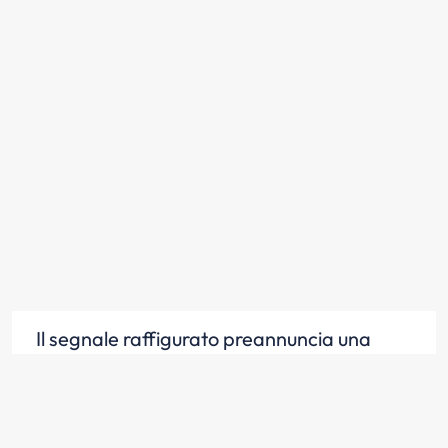
Il segnale raffigurato preannuncia una
strettoia sulla destra della carreggiata
Scopri la risposta