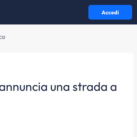
Accedi
co
reannuncia una strada a