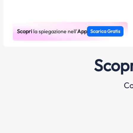
Scopri
la spiegazione nell'
App
Scarica Gratis
Scopr
Co