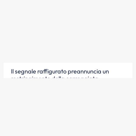
Il segnale raffigurato preannuncia un
restringimento della carreggiata
Scopri la risposta
Il segnale raffigurato preannuncia una
strettoia con probabili difficoltà di incrocio