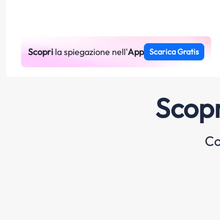
Scopri
la spiegazione nell'
App
Scarica Gratis
Scopr
Co