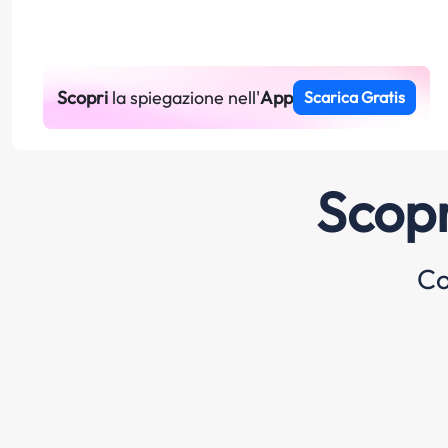
Scopri
la spiegazione nell'
App
Scarica Gratis
Scopr
Co