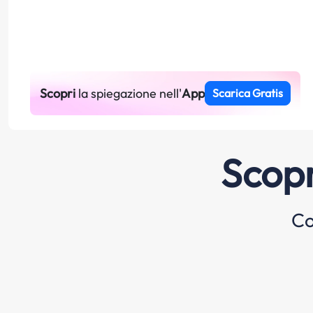
Scopri
la spiegazione nell'
App
Scarica Gratis
Scopr
Co