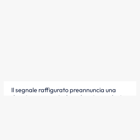
Il segnale raffigurato preannuncia una
doppia curva pericolosa, la prima a destra
Scopri la risposta