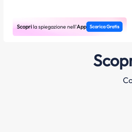
Scopri
la spiegazione nell'
App
Scarica Gratis
Scopr
Co