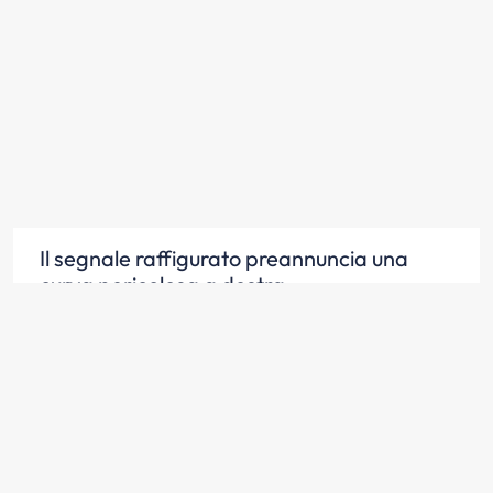
Il segnale raffigurato preannuncia una
curva pericolosa a destra
Scopri la risposta
Il segnale raffigurato è posto, di norma, a
150 metri dal punto di inizio della curva