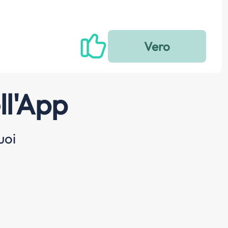
ll'App
uoi