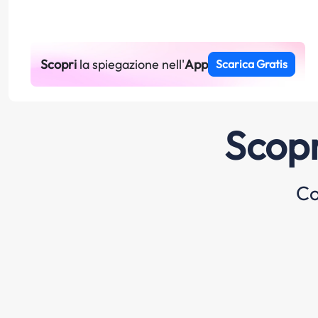
Scopri
la spiegazione nell'
App
Scarica Gratis
Scopr
Co