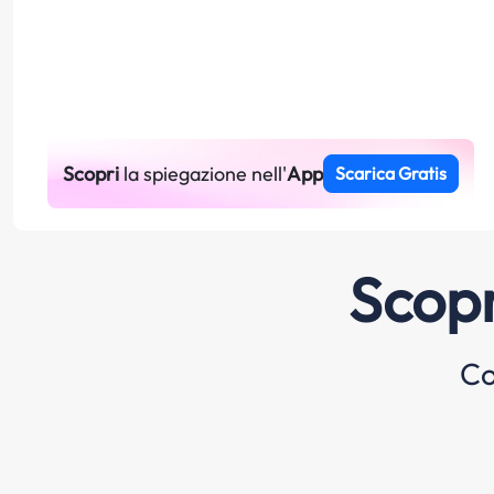
Scopri
la spiegazione nell'
App
Scarica Gratis
Scopr
Co