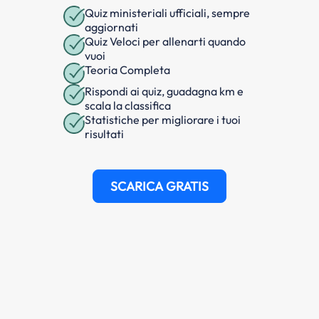
Quiz ministeriali ufficiali, sempre
aggiornati
Quiz Veloci per allenarti quando
vuoi
Teoria Completa
Rispondi ai quiz, guadagna km e
scala la classifica
Statistiche per migliorare i tuoi
risultati
SCARICA GRATIS
e dell'argomento
Pannello
a a pieno carico superiore