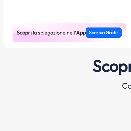
Scopri
la spiegazione nell'
App
Scarica Gratis
Scopr
Co