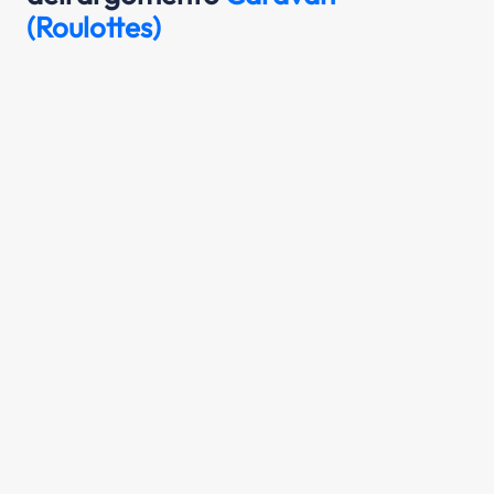
(Roulottes)
I caravan (roulottes) sono rimorchi
attrezzati per essere adibiti ad alloggio
Scopri la risposta