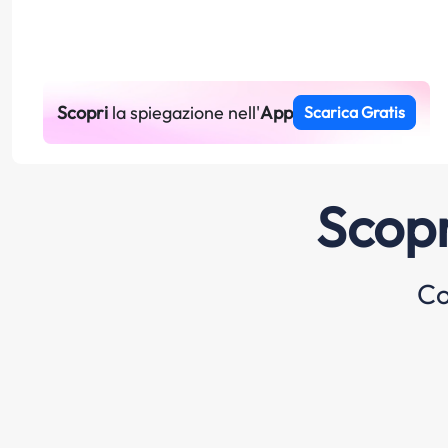
Scopri
la spiegazione nell'
App
Scarica Gratis
Scopr
Co