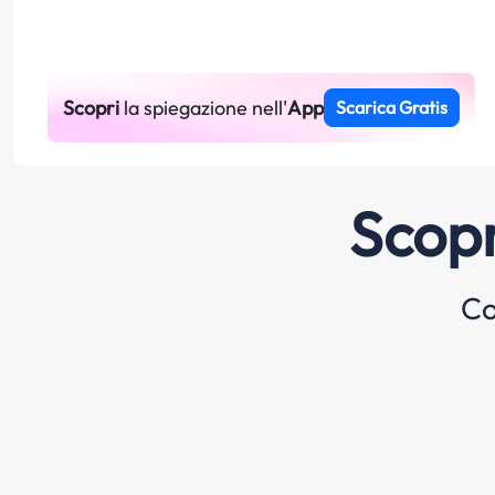
Scopri
la spiegazione nell'
App
Scarica Gratis
Scopr
Co