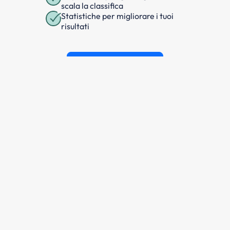
scala la classifica
Statistiche per migliorare i tuoi
risultati
SCARICA GRATIS
e dell'argomento
Sui moto