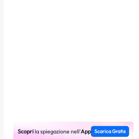
Scopri
la spiegazione nell'
App
Scarica Gratis