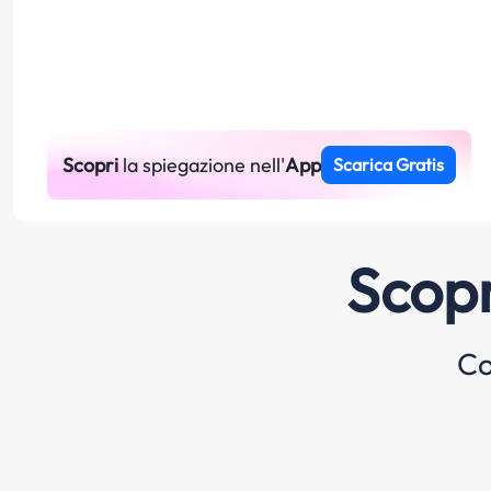
Scopri
la spiegazione nell'
App
Scarica Gratis
Scopr
Co