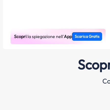
Scopri
la spiegazione nell'
App
Scarica Gratis
Scopr
Co