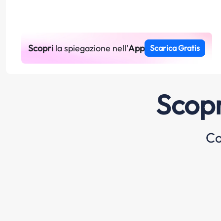
Scopri
la spiegazione nell'
App
Scarica Gratis
Scopr
Co