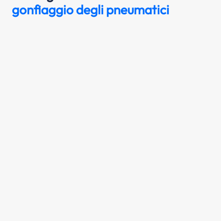
gonfiaggio degli pneumatici
Si deve controllare periodicamente la
pressione di gonfiaggio dei pneumatici,
compresa quella della ruota di scorta