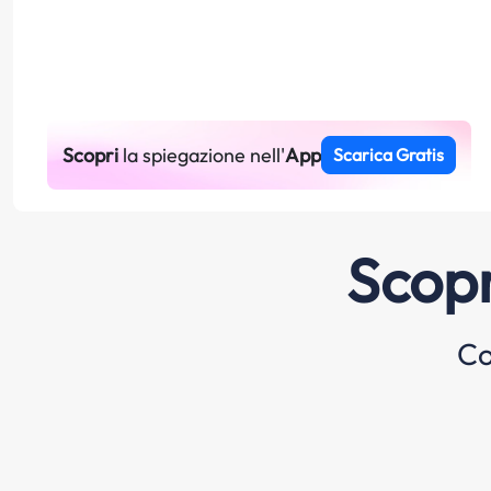
Scopri
la spiegazione nell'
App
Scarica Gratis
Scopr
Co