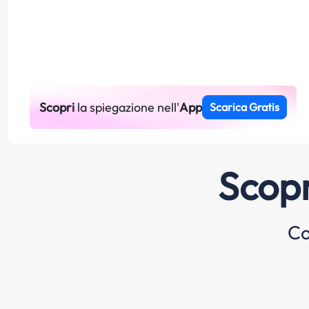
Scopri
la spiegazione nell'
App
Scarica Gratis
Scopr
Co